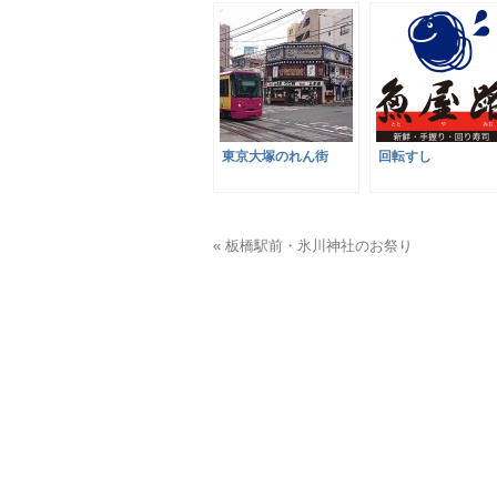
東京大塚のれん街
回転すし
« 板橋駅前・氷川神社のお祭り