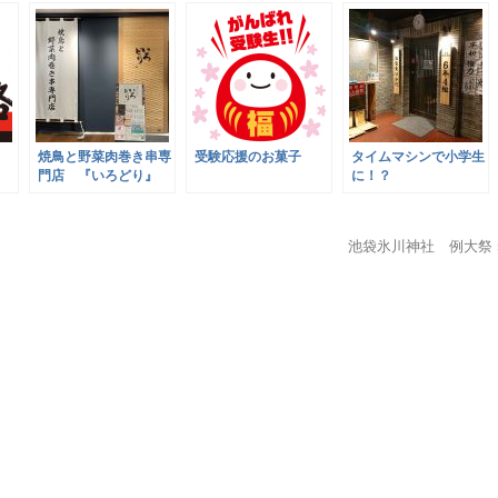
焼鳥と野菜肉巻き串専
受験応援のお菓子
タイムマシンで小学生
門店 『いろどり』
に！？
池袋氷川神社 例大祭 