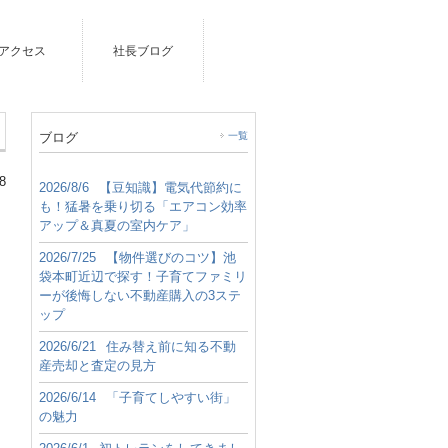
アクセス
社長ブログ
ブログ
一覧
8
2026/8/6
【豆知識】電気代節約に
も！猛暑を乗り切る「エアコン効率
アップ＆真夏の室内ケア」
2026/7/25
【物件選びのコツ】池
袋本町近辺で探す！子育てファミリ
ーが後悔しない不動産購入の3ステ
ップ
2026/6/21
住み替え前に知る不動
産売却と査定の見方
2026/6/14
「子育てしやすい街」
の魅力