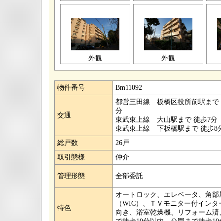
外観
外観
物件番号
Bm11092
都営三田線 板橋区役所前駅まで 
分
交通
東武東上線 大山駅まで 徒歩7分
東武東上線 下板橋駅まで 徒歩8
総戸数
26戸
取引態様
仲介
管理形態
全部委託
オートロック、エレベータ、角部
（WIC）、ＴＶモニター付イン
特色
向き、浴室乾燥機、リフォーム済