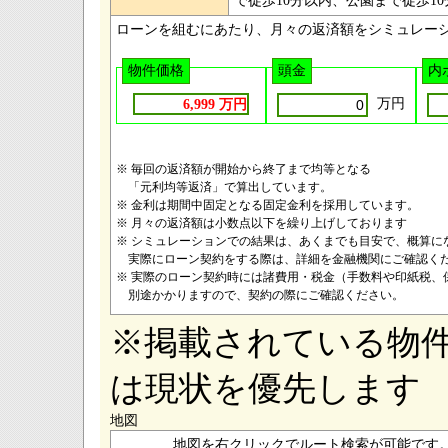
で徒歩10分以内、公園まで徒歩1
ローンを組むにあたり、月々の返済額をシミュレー
物件価格
頭金
内
万円
6,999 万円
※ 毎回の返済額が開始から終了まで均等となる
「元利均等返済」で算出しています。
※ 金利は期間中固定となる固定金利を採用しています。
※ 月々の返済額は小数点以下を繰り上げしております
※ シミュレーションでの結果は、あくまでも目安で、概算に
実際にローン契約をする際は、詳細を金融機関にご確認く
※ 実際のローン契約時には諸費用・税金（手数料や印紙税、
別途かかりますので、契約の際にご確認ください。
※掲載されている物
は現状を優先します
地図
地図を右クリックでルート検索が可能です