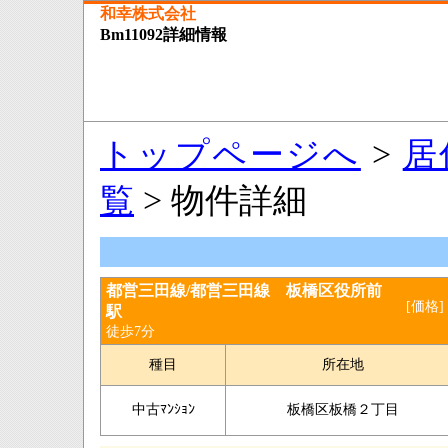
和幸株式会社
Bm11092詳細情報
トップページへ
>
居
覧
> 物件詳細
都営三田線/都営三田線 板橋区役所前
[価格]
駅
徒歩7分
種目
所在地
中古ﾏﾝｼｮﾝ
板橋区板橋２丁目