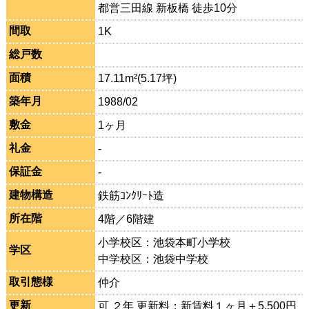
都営三田線 新板橋 徒歩10分
間取
1K
総戸数
面積
17.11m²(5.17坪)
築年月
1988/02
敷金
1ヶ月
礼金
-
保証金
-
建物構造
鉄筋ｺﾝｸﾘｰﾄ造
所在階
4階／6階建
小学校区：池袋本町小学校
学区
中学校区：池袋中学校
取引態様
仲介
更新
可 ２年 更新料：新賃料１ヶ月＋5,500円