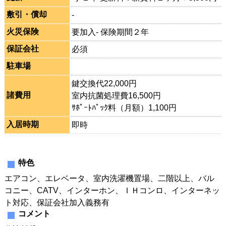
敷引・償却
-
火災保険
要加入- 保険期間２年
保証会社
必須
駐車場
鍵交換代22,000円
諸費用
室内抗菌処理費16,500円
ｻﾎﾟｰﾄﾊﾟｯｸ料（月額）1,100円
入居時期
即時
特色
エアコン、エレベータ、室内洗濯機置場、二階以上、バル
コニー、CATV、インターホン、ＩＨコンロ、インターネッ
ト対応、保証会社加入義務有
コメント