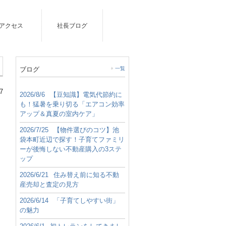
アクセス
社長ブログ
ブログ
一覧
7
2026/8/6
【豆知識】電気代節約に
も！猛暑を乗り切る「エアコン効率
アップ＆真夏の室内ケア」
2026/7/25
【物件選びのコツ】池
袋本町近辺で探す！子育てファミリ
ーが後悔しない不動産購入の3ステ
ップ
2026/6/21
住み替え前に知る不動
産売却と査定の見方
2026/6/14
「子育てしやすい街」
の魅力