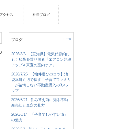
アクセス
社長ブログ
ブログ
一覧
3
2026/8/6
【豆知識】電気代節約に
も！猛暑を乗り切る「エアコン効率
アップ＆真夏の室内ケア」
2026/7/25
【物件選びのコツ】池
袋本町近辺で探す！子育てファミリ
ーが後悔しない不動産購入の3ステ
ップ
2026/6/21
住み替え前に知る不動
産売却と査定の見方
2026/6/14
「子育てしやすい街」
の魅力