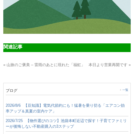
関連記事
« 山旅のご褒美 – 雷雨のあとに現れた「福虹」
本日より営業再開です »
ブログ
一覧
2026/8/6
【豆知識】電気代節約にも！猛暑を乗り切る「エアコン効
率アップ＆真夏の室内ケア」
2026/7/25
【物件選びのコツ】池袋本町近辺で探す！子育てファミリ
ーが後悔しない不動産購入の3ステップ