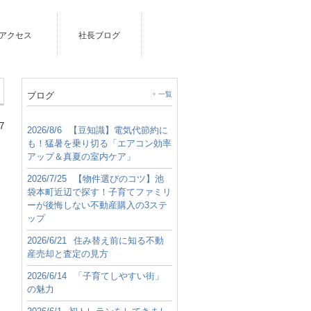
アクセス
社長ブログ
ブログ
一覧
7
2026/8/6
【豆知識】電気代節約に
も！猛暑を乗り切る「エアコン効率
アップ＆真夏の室内ケア」
2026/7/25
【物件選びのコツ】池
袋本町近辺で探す！子育てファミリ
ーが後悔しない不動産購入の3ステ
ップ
2026/6/21
住み替え前に知る不動
産売却と査定の見方
2026/6/14
「子育てしやすい街」
の魅力