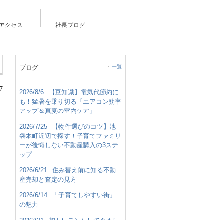
アクセス
社長ブログ
ブログ
一覧
7
2026/8/6
【豆知識】電気代節約に
も！猛暑を乗り切る「エアコン効率
アップ＆真夏の室内ケア」
2026/7/25
【物件選びのコツ】池
袋本町近辺で探す！子育てファミリ
ーが後悔しない不動産購入の3ステ
ップ
2026/6/21
住み替え前に知る不動
産売却と査定の見方
2026/6/14
「子育てしやすい街」
の魅力