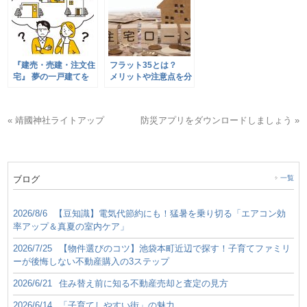
『建売・売建・注文住
フラット35とは？
宅』 夢の一戸建てを
メリットや注意点を分
検討する時の3つの選
かりやすく解説します
択肢を解説（中編）
（前編）
« 靖國神社ライトアップ
防災アプリをダウンロードしましょう »
ブログ
一覧
2026/8/6
【豆知識】電気代節約にも！猛暑を乗り切る「エアコン効
率アップ＆真夏の室内ケア」
2026/7/25
【物件選びのコツ】池袋本町近辺で探す！子育てファミリ
ーが後悔しない不動産購入の3ステップ
2026/6/21
住み替え前に知る不動産売却と査定の見方
2026/6/14
「子育てしやすい街」の魅力