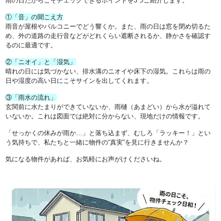
雨の日だからこそチェックできるポイントを3つご紹介します。
①「音」の聞こえ方
雨音が屋根やバルコニーでどう響くか。また、雨の日は窓を閉め切るた
め、外の道路の走行音などがどれくらい遮断されるか、静かさを確認す
るのに最適です。
②「ニオイ」と「湿気」
晴れの日には気づかない、排水溝のニオイや床下の湿気。これらは雨の
日や湿度の高い日にこそサインを出してくれます。
③「雨水の流れ」
玄関前に水たまりができていないか、雨樋（あまどい）から水が溢れて
いないか。これは図面では絶対に分からない、現地だけの情報です。
「せっかくの休みが雨か…」と落ち込まず、むしろ「ラッキー！」とい
う気持ちで、私たちと一緒に物件の“真実”を見に行きませんか？
気になる物件があれば、お気軽にお声がけくださいね。