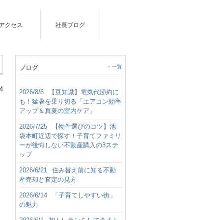
アクセス
社長ブログ
ブログ
一覧
4
2026/8/6
【豆知識】電気代節約に
も！猛暑を乗り切る「エアコン効率
アップ＆真夏の室内ケア」
2026/7/25
【物件選びのコツ】池
袋本町近辺で探す！子育てファミリ
ーが後悔しない不動産購入の3ステ
ップ
2026/6/21
住み替え前に知る不動
産売却と査定の見方
2026/6/14
「子育てしやすい街」
の魅力