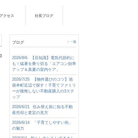
アクセス
社長ブログ
ブログ
一覧
0
2026/8/6
【豆知識】電気代節約に
も！猛暑を乗り切る「エアコン効率
アップ＆真夏の室内ケア」
2026/7/25
【物件選びのコツ】池
袋本町近辺で探す！子育てファミリ
ーが後悔しない不動産購入の3ステ
ップ
2026/6/21
住み替え前に知る不動
産売却と査定の見方
2026/6/14
「子育てしやすい街」
の魅力