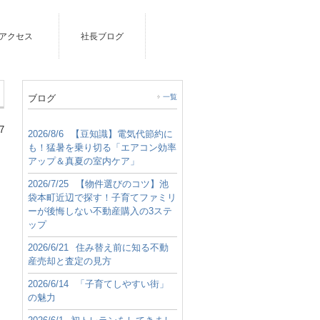
アクセス
社長ブログ
ブログ
一覧
7
2026/8/6
【豆知識】電気代節約に
も！猛暑を乗り切る「エアコン効率
アップ＆真夏の室内ケア」
2026/7/25
【物件選びのコツ】池
袋本町近辺で探す！子育てファミリ
ーが後悔しない不動産購入の3ステ
ップ
2026/6/21
住み替え前に知る不動
産売却と査定の見方
2026/6/14
「子育てしやすい街」
の魅力