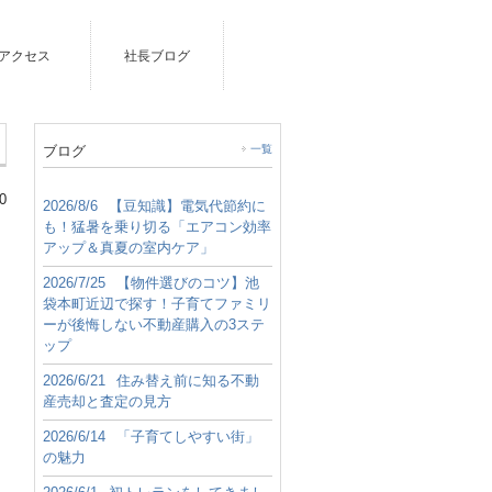
アクセス
社長ブログ
ブログ
一覧
0
2026/8/6
【豆知識】電気代節約に
も！猛暑を乗り切る「エアコン効率
アップ＆真夏の室内ケア」
2026/7/25
【物件選びのコツ】池
袋本町近辺で探す！子育てファミリ
ーが後悔しない不動産購入の3ステ
ップ
2026/6/21
住み替え前に知る不動
産売却と査定の見方
2026/6/14
「子育てしやすい街」
の魅力