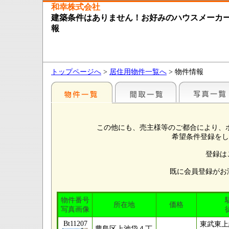
和幸株式会社
建築条件はありません！お好みのハウスメーカ
報
トップページへ
>
居住用物件一覧へ
> 物件情報
この他にも、売主様等のご都合により、
希望条件登録をし
登録は
既に会員登録がお
物件番号
所在地
価格
写真画像
Bt11207
東武東上
豊島区上池袋４丁