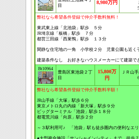
8,980万円
目
弊社なら希望条件登録で仲介手数料無料！
東武東上線「北池袋」駅歩 ５分
JR埼京線「板橋」駅歩 ７分
都営三田線「西巣鴨」駅歩 １３分
閑静な住宅地の一角 小学校２分 児童公園も近く
建築条件なし お好きなハウスメーカーにて建築で
Bt10964
15,800万
豊島区東池袋２丁
ＪＲ山手
目
円
弊社なら希望条件登録で仲介手数料半額！
JR山手線「大塚」駅歩６分
東京メトロ丸の内線「新大塚」駅歩９分
ビッグターミナル「池袋」駅歩１８分
都電荒川線「向原」駅歩２分
～３駅利用可♪ 「池袋」駅も徒歩圏内の便利なエ
●大型複合施設「サンシャインシティ」まで、徒歩７分 (