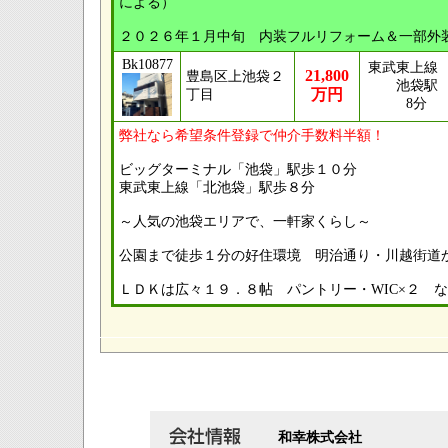
による）
２０２６年１月中旬 内装フルリフォーム＆一部外
Bk10877
東武東上線
21,800
豊島区上池袋２
池袋駅
万円
丁目
8分
弊社なら希望条件登録で仲介手数料半額！
ビッグターミナル「池袋」駅歩１０分
東武東上線「北池袋」駅歩８分
～人気の池袋エリアで、一軒家くらし～
公園まで徒歩１分の好住環境 明治通り・川越街道
ＬＤＫは広々１９．８帖 パントリー・WIC×２ 
和幸株式会社