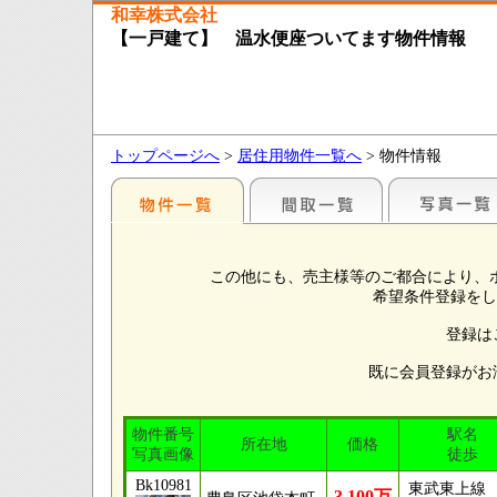
和幸株式会社
【一戸建て】 温水便座ついてます物件情報
トップページへ
>
居住用物件一覧へ
> 物件情報
この他にも、売主様等のご都合により、
希望条件登録をし
登録は
既に会員登録がお
物件番号
駅名
所在地
価格
写真画像
徒歩
Bk10981
東武東上線
3,100万