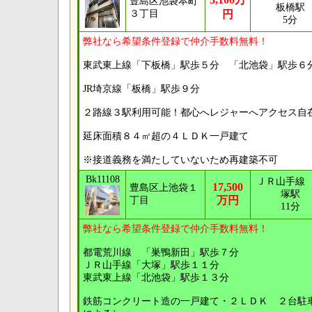
豊島区池袋本町
板橋駅
３丁目
円
5分
弊社なら希望条件登録で仲介手数料無料！
東武東上線「下板橋」駅歩５分 「北池袋」駅歩
JR埼京線「板橋」駅歩９分
２路線３駅利用可能！都心へレジャーへアクセス自
延床面積８４㎡超の４ＬＤＫ一戸建て
※接道義務を満たしていないため再建築不可
Bk11108
ＪＲ山手線
17,500
豊島区上池袋１
塚駅
万円
丁目
11分
弊社なら希望条件登録で仲介手数料無料！
都電荒川線 「巣鴨新田」駅歩７分
ＪＲ山手線「大塚」駅歩１１分
東武東上線「北池袋」駅歩１３分
鉄筋コンクリート造の一戸建て・２ＬＤＫ ２台駐