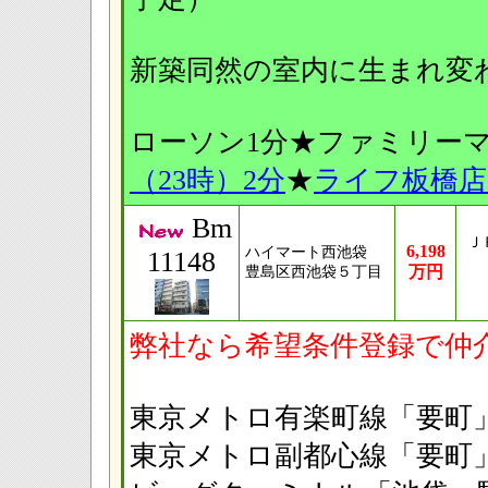
新築同然の室内に生まれ変
ローソン1分★ファミリーマ
（23時）2分
★
ライフ板橋店
Bm
Ｊ
6,198
ハイマート西池袋
11148
万円
豊島区西池袋５丁目
弊社なら希望条件登録で仲
東京メトロ有楽町線「要
東京メトロ副都心線「要