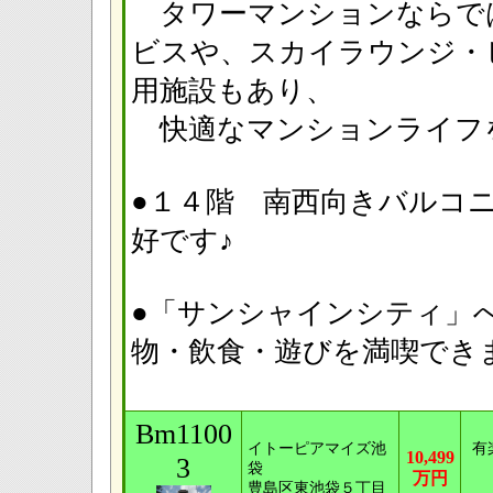
タワーマンションならで
ビスや、スカイラウンジ・
用施設もあり、
快適なマンションライフ
●１４階 南西向きバルコ
好です♪
●「サンシャインシティ」
物・飲食・遊びを満喫できます(
Bm1100
イトーピアマイズ池
有
10,499
3
袋
万円
豊島区東池袋５丁目