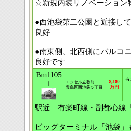
☆新規内装リノベーション物
●西池袋第二公園と近接し
良好
●南東側、北西側にバルコ
良好です
Bm1105
有
8,180
1
エクセル立教前
万円
豊島区西池袋５丁目
駅近 有楽町線・副都心線
ビッグターミナル「池袋」