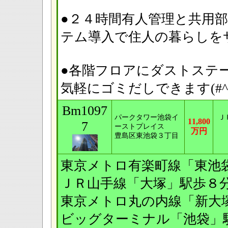
●２４時間有人管理と共用
テム導入で住人の暮らし
●各階フロアにダストステ
気軽にゴミだしできます(#^.^
Bm1097
パークタワー池袋イ
Ｊ
11,800
7
ーストプレイス
万円
豊島区東池袋３丁目
東京メトロ有楽町線「東
ＪＲ山手線「大塚」駅
東京メトロ丸の内線「新
ビッグターミナル「池