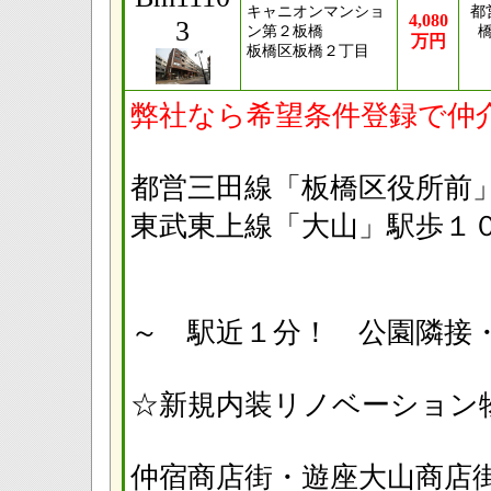
キャニオンマンショ
都
4,080
3
ン第２板橋
万円
板橋区板橋２丁目
弊社なら希望条件登録で仲
都営三田線「板橋区役所
東武東上線「大山」駅歩１
～ 駅近１分！ 公園隣接
☆新規内装リノベーション物
仲宿商店街・遊座大山商店