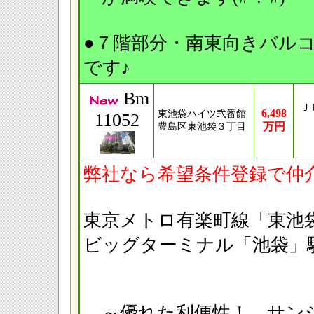
●７階部分・南東向きバル
です♪
Bm
Ｊ
6,498
東池袋ハイツ弐番館
11052
万円
豊島区東池袋３丁目
弊社なら希望条件登録で仲
東京メトロ有楽町線「
ビッグターミナル「
～優れた利便性！ サン