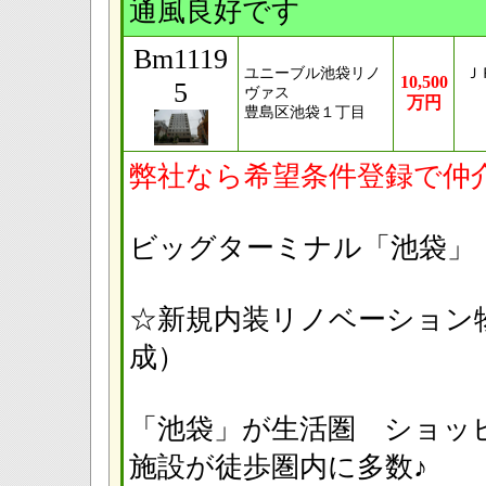
通風良好です
Bm1119
ユニーブル池袋リノ
Ｊ
10,500
5
ヴァス
万円
豊島区池袋１丁目
弊社なら希望条件登録で仲
ビッグターミナル「池袋」
☆新規内装リノベーション物件
成）
「池袋」が生活圏 ショッ
施設が徒歩圏内に多数♪