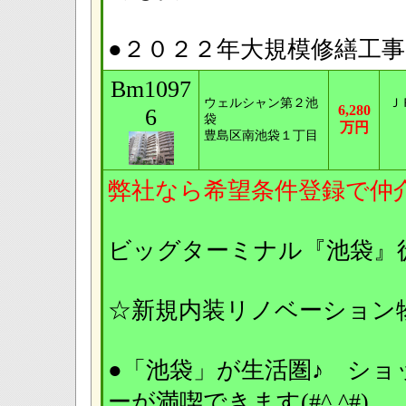
●２０２２年大規模修繕工事
Bm1097
ウェルシャン第２池
Ｊ
6,280
6
袋
万円
豊島区南池袋１丁目
弊社なら希望条件登録で仲
ビッグターミナル『池袋』
☆新規内装リノベーション物
●「池袋」が生活圏♪ シ
ーが満喫できます(#^.^#)