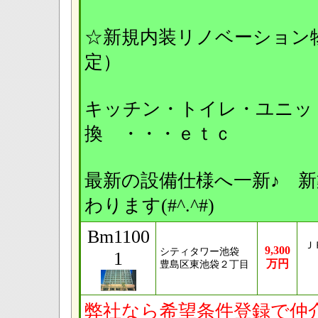
☆新規内装リノベーション物
定）
キッチン・トイレ・ユニッ
換 ・・・ｅｔｃ
最新の設備仕様へ一新♪ 
わります(#^.^#)
Bm1100
Ｊ
9,300
シティタワー池袋
1
万円
豊島区東池袋２丁目
弊社なら希望条件登録で仲