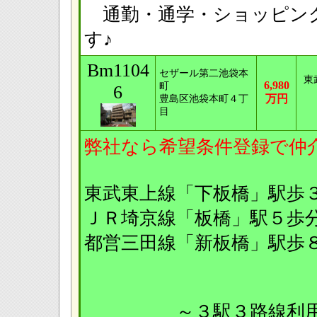
通勤・通学・ショッピン
す♪
Bm1104
セザール第二池袋本
東
6,980
町
6
万円
豊島区池袋本町４丁
目
弊社なら希望条件登録で仲
東武東上線「下板橋」
ＪＲ埼京線「板橋」駅
都営三田線「新板橋
～３駅３路線利用可♪