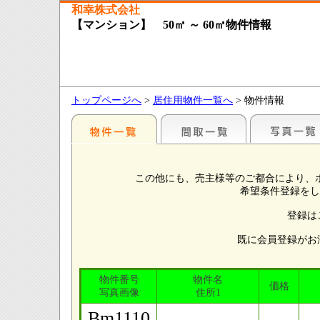
和幸株式会社
【マンション】 50㎡ ～ 60㎡物件情報
トップページへ
>
居住用物件一覧へ
> 物件情報
この他にも、売主様等のご都合により、
希望条件登録をし
登録は
既に会員登録がお
物件番号
物件名
価格
写真画像
住所1
Bm1110