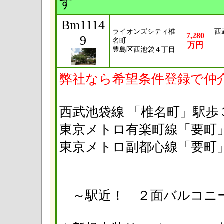
す
Bm1114
ライオンズシティ椎
西
7,280
9
名町
万円
豊島区西池袋４丁目
弊社なら希望条件登録で仲
西武池袋線 「椎名町
東京メトロ有楽町線「要
東京メトロ副都心線「
～駅近！ ２面バルコ