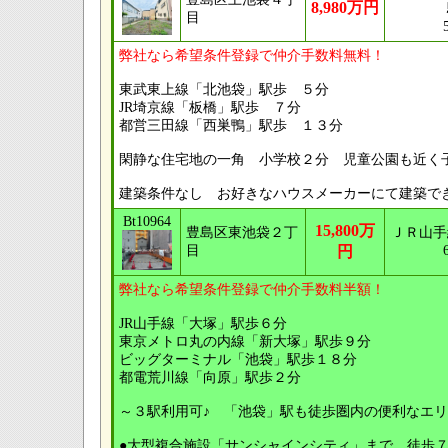
8,980万円
目
弊社なら希望条件登録で仲介手数料無料！
東武東上線「北池袋」駅歩 ５分
JR埼京線「板橋」駅歩 ７分
都営三田線「西巣鴨」駅歩 １３分
閑静な住宅地の一角 小学校２分 児童公園も近く
建築条件なし お好きなハウスメーカーにて建築で
Bt10964
15,800万
豊島区東池袋２丁
ＪＲ山手
目
円
弊社なら希望条件登録で仲介手数料半額！
JR山手線「大塚」駅歩６分
東京メトロ丸の内線「新大塚」駅歩９分
ビッグターミナル「池袋」駅歩１８分
都電荒川線「向原」駅歩２分
～３駅利用可♪ 「池袋」駅も徒歩圏内の便利なエ
●大型複合施設「サンシャインシティ」まで、徒歩７分 (