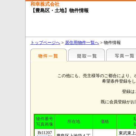
和幸株式会社
【豊島区・土地】物件情報
トップページへ
>
居住用物件一覧へ
> 物件情報
この他にも、売主様等のご都合により、
希望条件登録をし
登録は
既に会員登録がお
物件番号
所在地
価格
写真画像
Bt11207
東武東上
豊島区上池袋４丁