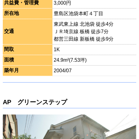
共益費・管理費
3,000円
所在地
豊島区池袋本町４丁目
東武東上線 北池袋 徒歩4分
交通
ＪＲ埼京線 板橋 徒歩7分
都営三田線 新板橋 徒歩9分
間取
1K
面積
24.9m²(7.53坪)
築年月
2004/07
AP グリーンステップ