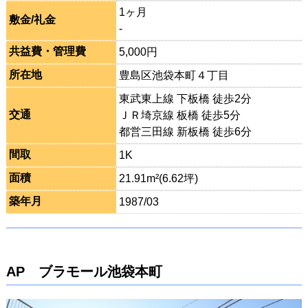
1ヶ月
敷金/礼金
-
共益費・管理費
5,000円
所在地
豊島区池袋本町４丁目
東武東上線 下板橋 徒歩2分
交通
ＪＲ埼京線 板橋 徒歩5分
都営三田線 新板橋 徒歩6分
間取
1K
面積
21.91m²(6.62坪)
築年月
1987/03
AP ブラモール池袋本町