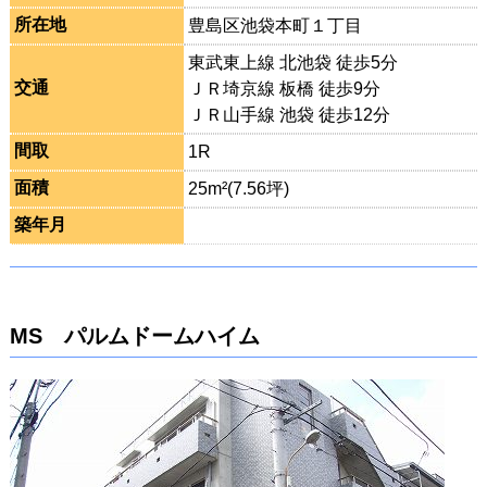
所在地
豊島区池袋本町１丁目
東武東上線 北池袋 徒歩5分
交通
ＪＲ埼京線 板橋 徒歩9分
ＪＲ山手線 池袋 徒歩12分
間取
1R
面積
25m²(7.56坪)
築年月
MS パルムドームハイム