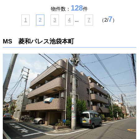
128
物件数：
件
7
1
2
3
4
...
7
（2/
）
MS 菱和パレス池袋本町