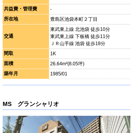
共益費・管理費
-
所在地
豊島区池袋本町２丁目
東武東上線 北池袋 徒歩10分
交通
東武東上線 下板橋 徒歩11分
ＪＲ山手線 池袋 徒歩18分
間取
1K
面積
26.64m²(8.05坪)
築年月
1985/01
MS グランシャリオ