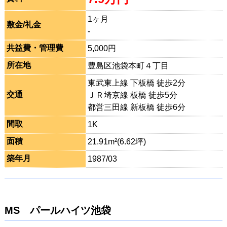
1ヶ月
敷金/礼金
-
共益費・管理費
5,000円
所在地
豊島区池袋本町４丁目
東武東上線 下板橋 徒歩2分
交通
ＪＲ埼京線 板橋 徒歩5分
都営三田線 新板橋 徒歩6分
間取
1K
面積
21.91m²(6.62坪)
築年月
1987/03
MS パールハイツ池袋