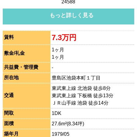
24588
もっと詳しく見る
7.3万円
賃料
1ヶ月
敷金/礼金
1ヶ月
共益費・管理費
-
所在地
豊島区池袋本町１丁目
東武東上線 北池袋 徒歩8分
交通
東武東上線 下板橋 徒歩13分
ＪＲ山手線 池袋 徒歩14分
間取
1DK
面積
27.6m²(8.34坪)
築年月
1979/05