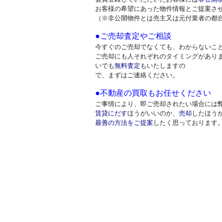
お客様の希望にあった物件情報とご提案さ
（※非公開物件とは売主又は元付業者の都
●ご売却査定やご相談
今すぐのご売却でなくても、わからないこ
ご売却にも人それぞれのタイミングがあり
いでも
無料査定
もいたしますの
で、まずはご連絡ください。
●不動産の買取もお任せください
ご事情により、即ご売却されたい場合には
賃貸にだす
ほうがいいのか、
売却
したほう
最善の方法をご提案
したく思っております