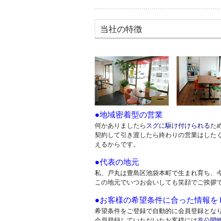
当社の特徴
●地域密着型の営業
何かありましたら
スグに駆け付けられる
た
契約して引き渡したら終わりの営業はした
えるからです。
●代表の
地元
私、
戸丸は豊島区池袋本町で生まれ育ち、
この地元でいつお会いしても笑顔でご挨拶
●お客様の希望条件に合った情報をＥ-
希望条件をご登録で自動的に会員登録とな
会員登録していただいたお客様には
非公開