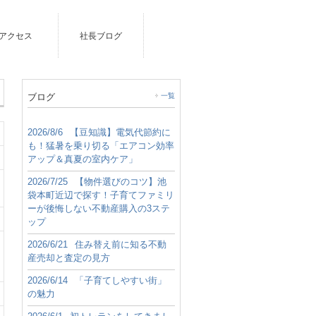
アクセス
社長ブログ
ブログ
一覧
2026/8/6
【豆知識】電気代節約に
も！猛暑を乗り切る「エアコン効率
アップ＆真夏の室内ケア」
2026/7/25
【物件選びのコツ】池
袋本町近辺で探す！子育てファミリ
ーが後悔しない不動産購入の3ステ
ップ
2026/6/21
住み替え前に知る不動
産売却と査定の見方
2026/6/14
「子育てしやすい街」
の魅力