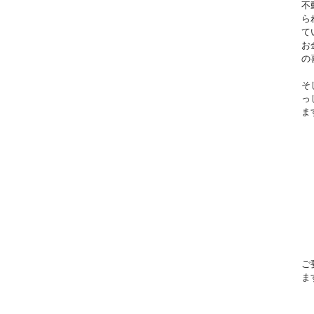
不
ら
て
お
の
そ
っ
ま
ご
ま