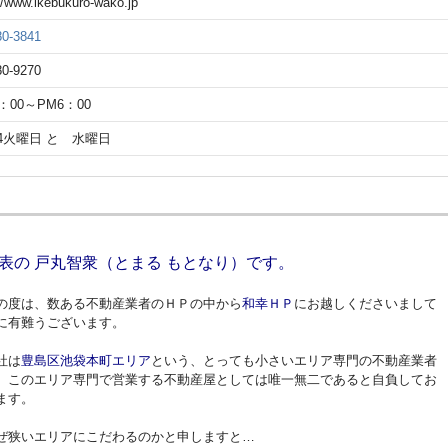
//www.ikebukuro-wako.jp
80-3841
80-9270
：00～PM6：00
4火曜日 と 水曜日
表の 戸丸智衆（とまる もとなり）です。
の度は、数ある不動産業者のＨＰの中から
和幸ＨＰ
にお越しくださいまして
に有難うございます。
社は
豊島区池袋本町エリア
という、とっても小さいエリア専門の不動産業者
、このエリア専門で営業する不動産屋としては唯一無二であると自負してお
ます。
ぜ狭いエリアにこだわるのかと申しますと…