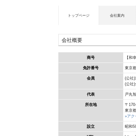
トップページ
会社案内
会社概要
【和
商号
東京都
免許番号
(公社
会員
(公社
戸丸
代表
〒170-
所在地
東京都
»アク
昭和5
設立