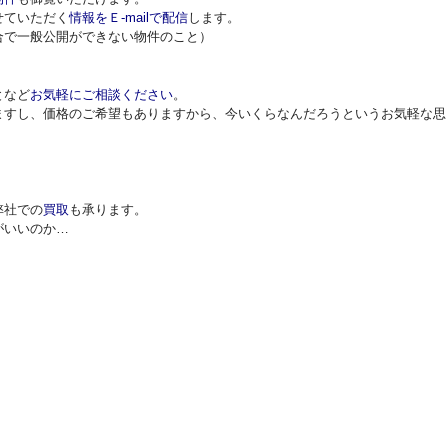
せていただく
情報をＥ-mailで配信
します。
合で一般公開ができない物件のこと）
となど
お気軽にご相談ください
。
ますし、価格のご希望もありますから、今いくらなんだろうというお気軽な思
弊社での
買取
も承ります。
がいいのか…
。