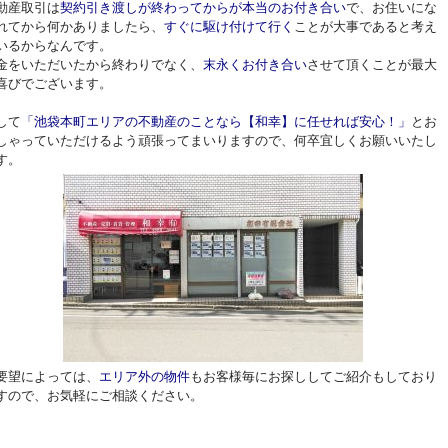
動産取引は
契約引き渡しが終わってからが本当のお付き合い
で、お住いにな
れてから何かありましたら、
すぐに駆け付けて行く
ことが大事であると考え
いるからなんです。
金をいただいたから終わりでなく、
末永くお付き合い
させて頂くことが最大
喜びでございます。
して
「池袋本町エリアの不動産のことなら【和幸】に任せれば安心！」
とお
しゃっていただけるよう頑張ってまいりますので、何卒宜しくお願いいたし
す。
要望によっては、
エリア外の物件
もお客様毎にお探ししてご紹介もしており
すので、お気軽にご相談ください。