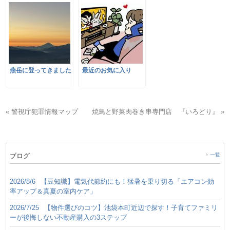
燕岳に登ってきました
最近のお気に入り
« 警視庁犯罪情報マップ
焼鳥と野菜肉巻き串専門店 『いろどり』 »
ブログ
一覧
2026/8/6
【豆知識】電気代節約にも！猛暑を乗り切る「エアコン効
率アップ＆真夏の室内ケア」
2026/7/25
【物件選びのコツ】池袋本町近辺で探す！子育てファミリ
ーが後悔しない不動産購入の3ステップ