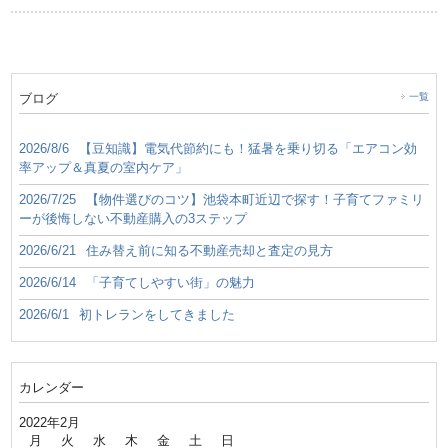
ブログ
一覧
2026/8/6
【豆知識】電気代節約にも！猛暑を乗り切る「エアコン効
率アップ＆真夏の室内ケア」
2026/7/25
【物件選びのコツ】池袋本町近辺で探す！子育てファミリ
ーが後悔しない不動産購入の3ステップ
2026/6/21
住み替え前に知る不動産売却と査定の見方
2026/6/14
「子育てしやすい街」の魅力
2026/6/1
初トレランをしてきました
カレンダー
2022年2月
月
火
水
木
金
土
日