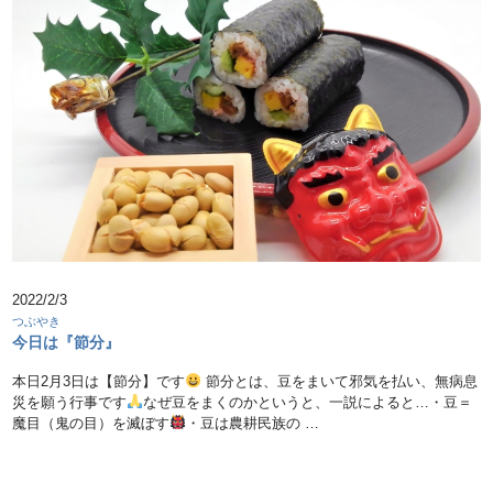
2022/2/3
つぶやき
今日は『節分』
本日2月3日は【節分】です
節分とは、豆をまいて邪気を払い、無病息
災を願う行事です
なぜ豆をまくのかというと、一説によると…・豆＝
魔目（鬼の目）を滅ぼす
・豆は農耕民族の …