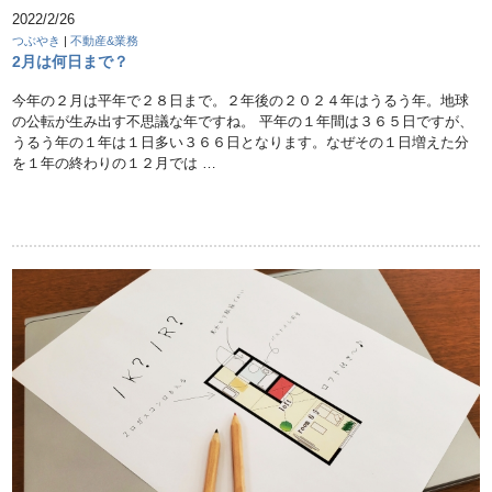
2022/2/26
つぶやき
|
不動産&業務
2月は何日まで？
今年の２月は平年で２８日まで。２年後の２０２４年はうるう年。地球
の公転が生み出す不思議な年ですね。 平年の１年間は３６５日ですが、
うるう年の１年は１日多い３６６日となります。なぜその１日増えた分
を１年の終わりの１２月では …