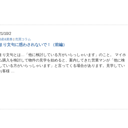
21/10/2
動産&業務
|
売買コラム
まり文句に惑わされないで！（前編）
まり文句とは…「他に検討している方がいらっしゃいます」のこと。 マイホ
ム購入を検討して物件の見学を始めると、案内してきた営業マンが「他に検
している方がいらっしゃいます」と言ってくる場合があります。見学してい
お客様 …