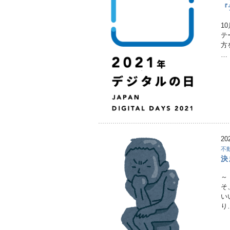
『
1
テ
方
…
20
不
決
～
そ
い
り