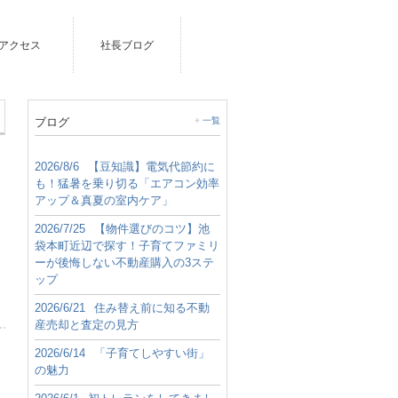
アクセス
社長ブログ
ブログ
一覧
2026/8/6
【豆知識】電気代節約に
も！猛暑を乗り切る「エアコン効率
アップ＆真夏の室内ケア」
2026/7/25
【物件選びのコツ】池
袋本町近辺で探す！子育てファミリ
ーが後悔しない不動産購入の3ステ
ップ
2026/6/21
住み替え前に知る不動
産売却と査定の見方
2026/6/14
「子育てしやすい街」
の魅力