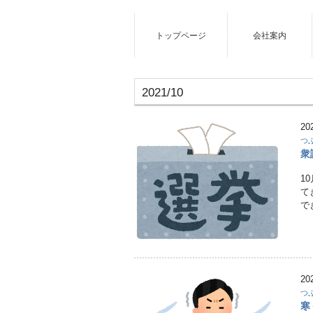
トップページ
会社案内
2021/10
20
つ
衆
1
て
で
20
つ
寒