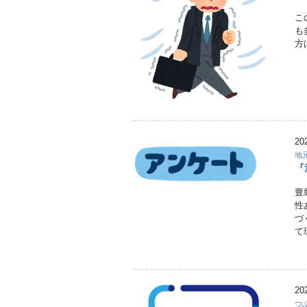
こ
も
方
20
地
『
豊
性
づ
て
20
つ