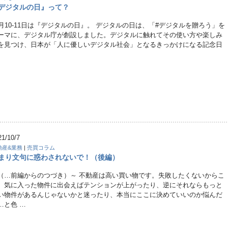
デジタルの日』って？
0月10-11日は『デジタルの日』。 デジタルの日は、「#デジタルを贈ろう」を
ーマに、デジタル庁が創設しました。デジタルに触れてその使い方や楽しみ
を見つけ、日本が「人に優しいデジタル社会」となるきっかけになる記念日
21/10/7
動産&業務
|
売買コラム
まり文句に惑わされないで！（後編）
（…前編からのつづき）～ 不動産は高い買い物です。失敗したくないからこ
、気に入った物件に出会えばテンションが上がったり、逆にそれならもっと
い物件があるんじゃないかと迷ったり、本当にここに決めていいのか悩んだ
…と色 …