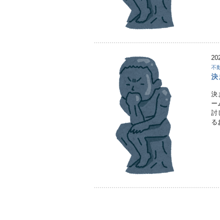
20
不
決
決
ー
討
る