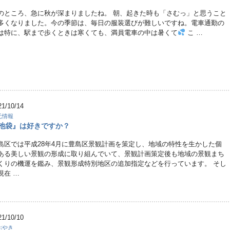
のところ、急に秋が深まりましたね。 朝、起きた時も「さむっ」と思うこと
多くなりました。今の季節は、毎日の服装選びが難しいですね。電車通勤の
は特に、駅まで歩くときは寒くても、満員電車の中は暑くて
こ …
21/10/14
元情報
池袋』は好きですか？
島区では平成28年4月に豊島区景観計画を策定し、地域の特性を生かした個
ある美しい景観の形成に取り組んでいて、景観計画策定後も地域の景観まち
くりの機運を鑑み、景観形成特別地区の追加指定などを行っています。 そし
現在 …
21/10/10
ぶやき