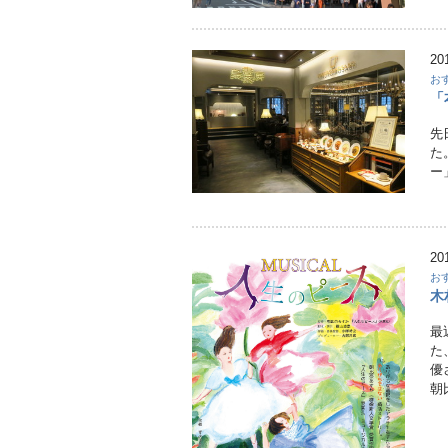
20
お
「
先
た
ー
20
お
木
最
た
優
朝