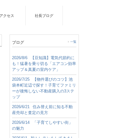
アクセス
社長ブログ
ブログ
一覧
2026/8/6
【豆知識】電気代節約に
も！猛暑を乗り切る「エアコン効率
アップ＆真夏の室内ケア」
2026/7/25
【物件選びのコツ】池
袋本町近辺で探す！子育てファミリ
ーが後悔しない不動産購入の3ステ
ップ
2026/6/21
住み替え前に知る不動
産売却と査定の見方
2026/6/14
「子育てしやすい街」
の魅力