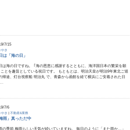
19/7/15
ぶやき
日は「海の日」
日は海の日ですね。 ｢海の恩恵に感謝するとともに、海洋国日本の繁栄を願
｣ことを趣旨としている祝日です。 もともとは、明治天皇が明治9年東北ご巡
の帰途、灯台視察船 明治丸 で、青森から函館を経て横浜にご安着された日
 …
19/7/6
ぶやき
|
不動産&業務
梅雨」真っただ中
雨の季節 梅雨らしい天気が続いていますね。 毎日のように「また雨か…」