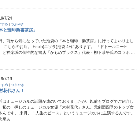
19/7/24
すすめ
|
つぶやき
本と珈琲梟書茶房」
日、前から気になっていた池袋の『本と珈琲 梟茶房』に行ってまいりまし
。 こちらのお店。 Esola(エソラ)池袋 4Fにあります。 「ドトールコーヒ
」と神楽坂の個性的な書店「かもめブックス」代表・柳下恭平氏のコラボ …
19/7/19
すすめ
|
つぶやき
村花代さん！
近はミュージカルの話題が遠のいておりましたが、以前もブログでご紹介し
、私の一押しのミュージカル女優「木村花代」さん。元劇団四季のトップ女
さんです。 来月、「人生のピース」というミュージカルに主演するんです。
比奈あ …