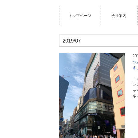
トップページ
会社案内
2019/07
20
つ
キ
「
い
ャ
多