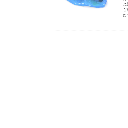
と
も
だ