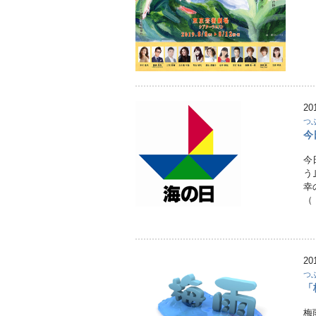
20
つ
今
今
う
幸
（
20
つ
「
梅