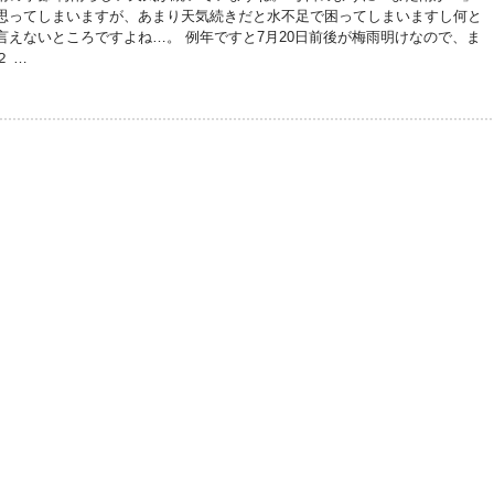
思ってしまいますが、あまり天気続きだと水不足で困ってしまいますし何と
言えないところですよね…。 例年ですと7月20日前後が梅雨明けなので、ま
２ …