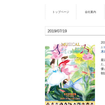
トップページ
会社案内
2019/07/19
20
お
木
最
た
優
朝