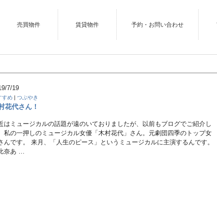
売買物件
賃貸物件
予約・お問い合わせ
19/7/19
すすめ
|
つぶやき
村花代さん！
近はミュージカルの話題が遠のいておりましたが、以前もブログでご紹介し
、私の一押しのミュージカル女優「木村花代」さん。元劇団四季のトップ女
さんです。 来月、「人生のピース」というミュージカルに主演するんです。
比奈あ …