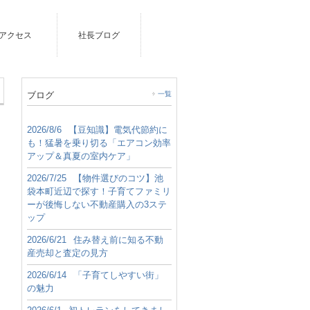
アクセス
社長ブログ
ブログ
一覧
2026/8/6
【豆知識】電気代節約に
も！猛暑を乗り切る「エアコン効率
アップ＆真夏の室内ケア」
2026/7/25
【物件選びのコツ】池
袋本町近辺で探す！子育てファミリ
ーが後悔しない不動産購入の3ステ
ップ
2026/6/21
住み替え前に知る不動
産売却と査定の見方
2026/6/14
「子育てしやすい街」
の魅力