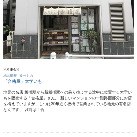
2019/4/8
地元情報
|
食べもの
「合格屋」大学いも
地元の名店 板橋駅から新板橋駅への乗り換えする途中に位置する大学い
もを販売する「合格屋」さん。 新しいマンションの一階路面部分にお店
を構えていますが、じつは30年近く板橋で営業されている地元の有名店
なんです。 以前は「合 …