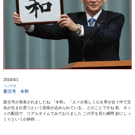
2019/4/1
つぶやき
新元号 令和
新元号が発表されましたね 『令和』 「人々が美しく心を寄せ合う中で文
化が生まれ育つという意味が込められている」 とのことですね 私 ネッ
トの配信で リアルタイムでみておりました この字を見た瞬間 妙にしっ
くりというか納得 …