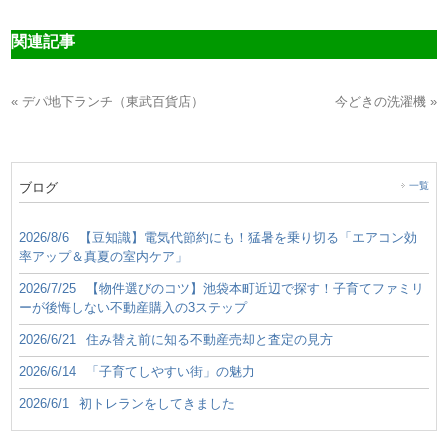
関連記事
« デパ地下ランチ（東武百貨店）
今どきの洗濯機 »
ブログ
一覧
2026/8/6
【豆知識】電気代節約にも！猛暑を乗り切る「エアコン効
率アップ＆真夏の室内ケア」
2026/7/25
【物件選びのコツ】池袋本町近辺で探す！子育てファミリ
ーが後悔しない不動産購入の3ステップ
2026/6/21
住み替え前に知る不動産売却と査定の見方
2026/6/14
「子育てしやすい街」の魅力
2026/6/1
初トレランをしてきました