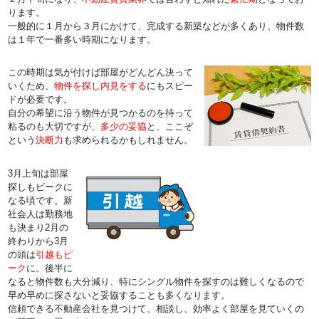
ります。
一般的に１月から３月にかけて、完成する新築などが多くあり、物件数
は１年で一番多い時期になります。
この時期は気が付けば部屋がどんどん決って
いくため、
物件を探し内見をする
にもスピー
ドが必要です。
自分の希望に沿う物件が見つかるのを待って
粘るのも大切ですが、
多少の妥協
と、ここぞ
という
決断力
も求められるかもしれません。
3月上旬は部屋
探しもピークに
なる頃です。新
社会人は勤務地
も決まり2月の
終わりから3月
の頭は
引越もピ
ーク
に。後半に
なると物件数も大分減り、特にシングル物件を探すのは難しくなるので
早め早めに探さないと妥協することも多くなります。
信頼できる不動産会社を見つけて、相談し、効率よく部屋を見ていくの