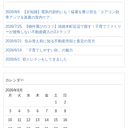
2026/8/6
【豆知識】電気代節約にも！猛暑を乗り切る「エアコン効
率アップ＆真夏の室内ケア」
2026/7/25
【物件選びのコツ】池袋本町近辺で探す！子育てファミリ
ーが後悔しない不動産購入の3ステップ
2026/6/21
住み替え前に知る不動産売却と査定の見方
2026/6/14
「子育てしやすい街」の魅力
2026/6/1
初トレランをしてきました
カレンダー
2026年8月
月
火
水
木
金
土
日
1
2
3
4
5
6
7
8
9
10
11
12
13
14
15
16