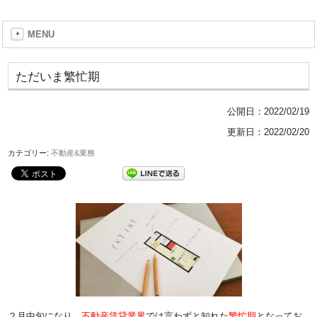
MENU
ただいま繁忙期
公開日：
2022/02/19
更新日：2022/02/20
カテゴリー:
不動産&業務
２月中旬になり、
不動産賃貸業界
では言わずと知れた
繁忙期
となってお