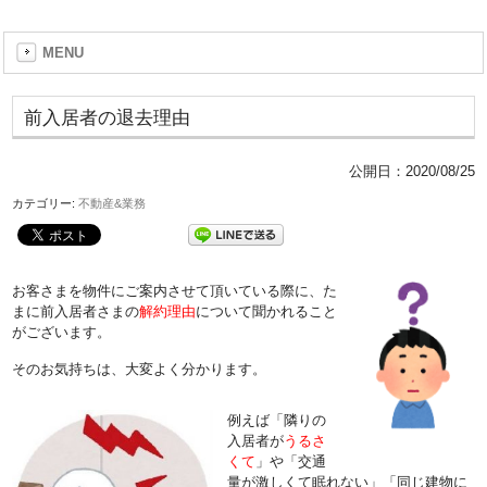
MENU
前入居者の退去理由
公開日：
2020/08/25
カテゴリー:
不動産&業務
お客さまを物件にご案内させて頂いている際に、た
まに前入居者さまの
解約理由
について聞かれること
がございます。
そのお気持ちは、大変よく分かります。
例えば「隣りの
入居者が
うるさ
くて
」や「交通
量が激しくて眠れない」「同じ建物に