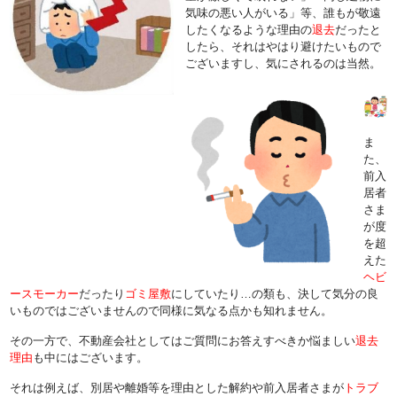
気味の悪い人がいる」等、誰もが敬遠
したくなるような理由の
退去
だったと
したら、それはやはり避けたいもので
ございますし、気にされるのは当然。
ま
た、
前入
居者
さま
が度
を超
えた
ヘビ
ースモーカー
だったり
ゴミ屋敷
にしていたり…の類も、決して気分の良
いものではございませんので同様に気なる点かも知れません。
その一方で、不動産会社としてはご質問にお答えすべきか悩ましい
退去
理由
も中にはございます。
それは例えば、別居や離婚等を理由とした解約や前入居者さまが
トラブ