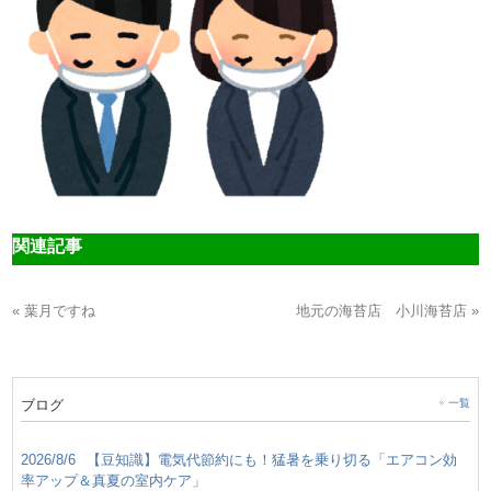
関連記事
« 葉月ですね
地元の海苔店 小川海苔店 »
ブログ
一覧
2026/8/6
【豆知識】電気代節約にも！猛暑を乗り切る「エアコン効
率アップ＆真夏の室内ケア」