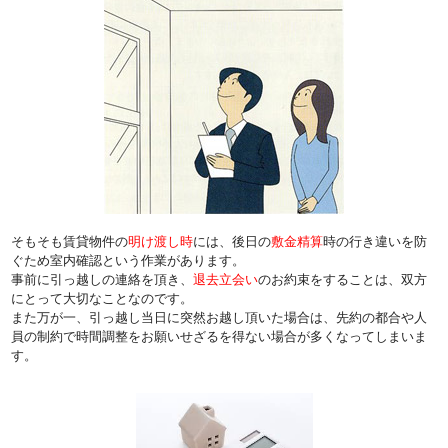
そもそも賃貸物件の
明け渡し時
には、後日の
敷金精算
時の行き違いを防
ぐため室内確認という作業があります。
事前に引っ越しの連絡を頂き、
退去立会い
のお約束をすることは、双方
にとって大切なことなのです。
また万が一、引っ越し当日に突然お越し頂いた場合は、先約の都合や人
員の制約で時間調整をお願いせざるを得ない場合が多くなってしまいま
す。