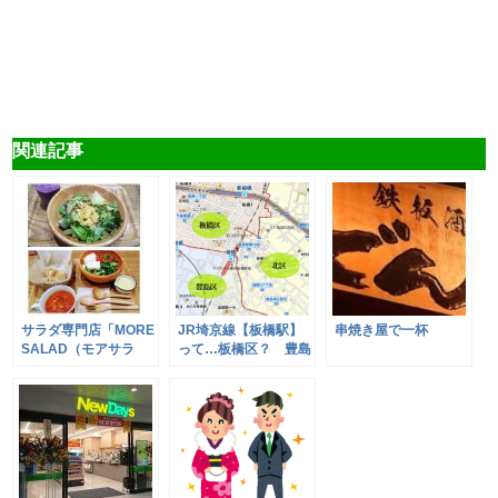
関連記事
サラダ専門店「MORE
JR埼京線【板橋駅】
串焼き屋で一杯
SALAD（モアサラ
って…板橋区？ 豊島
ダ）」・
区？ 北区？
「Saladish（サラデ
ィッシュ ）」