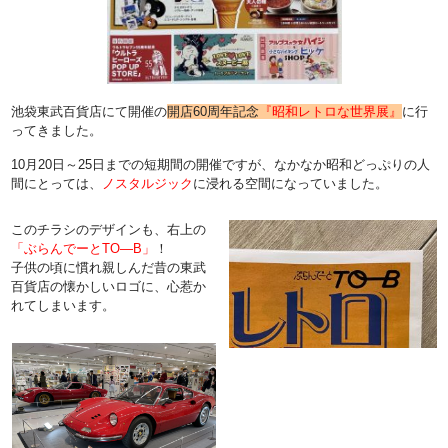
池袋東武百貨店にて開催の
開店60周年記念
『昭和レトロな世界展』
に行
ってきました。
10月20日～25日までの短期間の開催ですが、なかなか昭和どっぷりの人
間にとっては、
ノスタルジック
に浸れる空間になっていました。
このチラシのデザインも、右上の
「ぶらんでーとTO―B」
！
子供の頃に慣れ親しんだ昔の東武
百貨店の懐かしいロゴに、心惹か
れてしまいます。