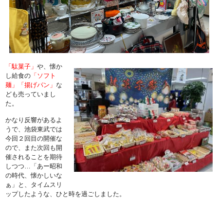
「駄菓子」
や、懐か
し給食の
「ソフト
麺」「揚げパン」
な
ども売っていまし
た。
かなり反響があるよ
うで、池袋東武では
今回２回目の開催な
ので、また次回も開
催されることを期待
しつつ…「あー昭和
の時代、懐かしいな
ぁ」と、タイムスリ
ップしたような、ひと時を過ごしました。