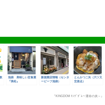
家飲
池袋 美味しい定食屋
新規開店情報（センタ
とんかつ二矢（六ツ又
『美松』
ービーフ池袋）
交差点）
『KINGDOM ｷﾝｸﾞﾀﾞﾑ～運命の炎～』 