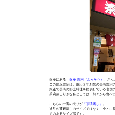
銀座にある
「銀座 吉宗（よっそう）」
さん
この銀座吉宗は、慶応２年創業の長崎吉宗の
銀座で長崎の郷土料理を提供している老舗
茶碗蒸し好きな私としては、前々から食べ
こちらの一番の売りが
「茶碗蒸し」
。
通常の茶碗蒸しのサイズではなく、小丼に長
えのあるサイズ感です。