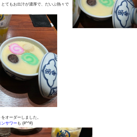
、とてもお出汁が濃厚で、だいぶ熱々で
トをオーダーしました。
モンサワー
も (#^^#)