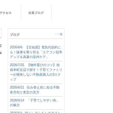
アクセス
社長ブログ
ブログ
一覧
2
2026/8/6
【豆知識】電気代節約に
も！猛暑を乗り切る「エアコン効率
4
アップ＆真夏の室内ケア」
2026/7/25
【物件選びのコツ】池
袋本町近辺で探す！子育てファミリ
ーが後悔しない不動産購入の3ステ
ップ
2026/6/21
住み替え前に知る不動
産売却と査定の見方
2026/6/14
「子育てしやすい街」
の魅力