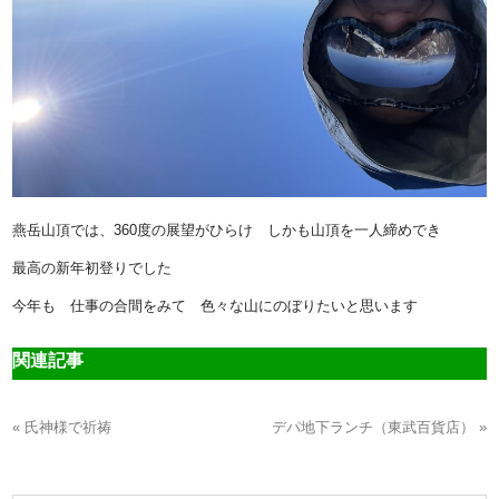
燕岳山頂では、360度の展望がひらけ しかも山頂を一人締めでき
最高の新年初登りでした
今年も 仕事の合間をみて 色々な山にのぼりたいと思います
関連記事
« 氏神様で祈祷
デパ地下ランチ（東武百貨店） »