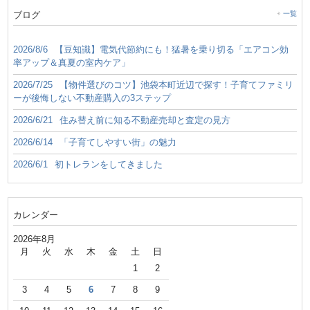
ブログ
一覧
2026/8/6
【豆知識】電気代節約にも！猛暑を乗り切る「エアコン効
率アップ＆真夏の室内ケア」
2026/7/25
【物件選びのコツ】池袋本町近辺で探す！子育てファミリ
ーが後悔しない不動産購入の3ステップ
2026/6/21
住み替え前に知る不動産売却と査定の見方
2026/6/14
「子育てしやすい街」の魅力
2026/6/1
初トレランをしてきました
カレンダー
2026年8月
月
火
水
木
金
土
日
1
2
3
4
5
6
7
8
9