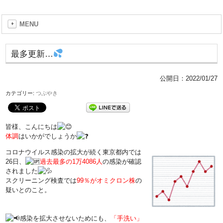
MENU
最多更新…
公開日：
2022/01/27
カテゴリー:
つぶやき
皆様、こんにちは
体調
はいかがでしょうか
コロナウイルス感染の拡大が続く東京都内では
26日、
過去最多の1万4086人
の感染が確認
されました
スクリーニング検査では
99％がオミクロン株
の
疑いとのこと。
感染を拡大させないためにも、
「手洗い」