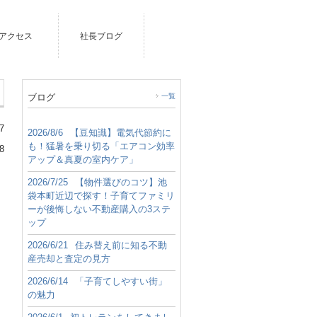
アクセス
社長ブログ
ブログ
一覧
7
2026/8/6
【豆知識】電気代節約に
も！猛暑を乗り切る「エアコン効率
8
アップ＆真夏の室内ケア」
2026/7/25
【物件選びのコツ】池
袋本町近辺で探す！子育てファミリ
ーが後悔しない不動産購入の3ステ
ップ
2026/6/21
住み替え前に知る不動
産売却と査定の見方
2026/6/14
「子育てしやすい街」
の魅力