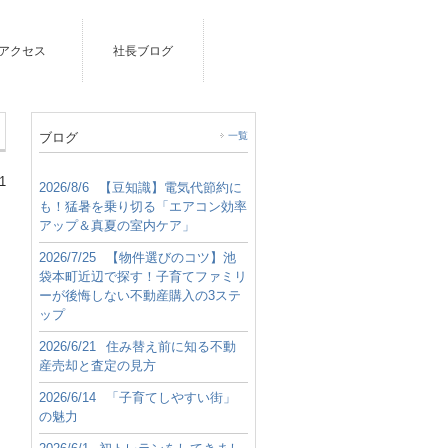
アクセス
社長ブログ
ブログ
一覧
1
2026/8/6
【豆知識】電気代節約に
も！猛暑を乗り切る「エアコン効率
アップ＆真夏の室内ケア」
2026/7/25
【物件選びのコツ】池
袋本町近辺で探す！子育てファミリ
ーが後悔しない不動産購入の3ステ
ップ
2026/6/21
住み替え前に知る不動
産売却と査定の見方
2026/6/14
「子育てしやすい街」
の魅力