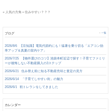
« 人気の方角＝住みやすい？？？
ブログ
一覧
2026/8/6
【豆知識】電気代節約にも！猛暑を乗り切る「エアコン効
率アップ＆真夏の室内ケア」
2026/7/25
【物件選びのコツ】池袋本町近辺で探す！子育てファミリ
ーが後悔しない不動産購入の3ステップ
2026/6/21
住み替え前に知る不動産売却と査定の見方
2026/6/14
「子育てしやすい街」の魅力
2026/6/1
初トレランをしてきました
カレンダー