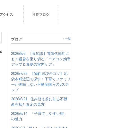
アクセス
社長ブログ
ブログ
一覧
4
2026/8/6
【豆知識】電気代節約に
も！猛暑を乗り切る「エアコン効率
アップ＆真夏の室内ケア」
2026/7/25
【物件選びのコツ】池
袋本町近辺で探す！子育てファミリ
ーが後悔しない不動産購入の3ステ
ップ
2026/6/21
住み替え前に知る不動
産売却と査定の見方
2026/6/14
「子育てしやすい街」
の魅力