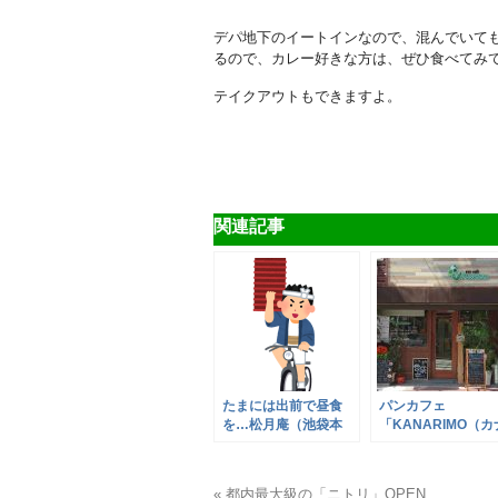
デパ地下のイートインなので、混んでいて
るので、カレー好きな方は、ぜひ食べてみ
テイクアウトもできますよ。
関連記事
たまには出前で昼食
パンカフェ
を…松月庵（池袋本
「KANARIMO（カ
町）そば＆ミニかつ丼
リモ）」池袋本町
« 都内最大級の「ニトリ」OPEN