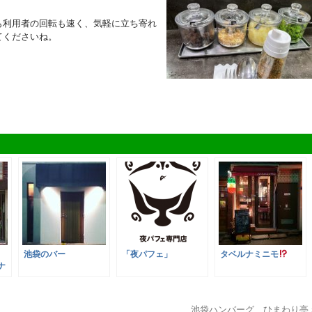
も利用者の回転も速く、気軽に立ち寄れ
てくださいね。
池袋のバー
「夜パフェ」
タベルナミニモ
ナ
池袋ハンバーグ ひまわり亭 