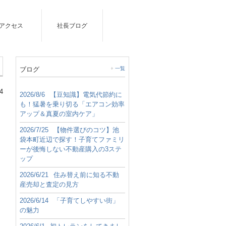
アクセス
社長ブログ
ブログ
一覧
4
2026/8/6
【豆知識】電気代節約に
も！猛暑を乗り切る「エアコン効率
アップ＆真夏の室内ケア」
2026/7/25
【物件選びのコツ】池
袋本町近辺で探す！子育てファミリ
ーが後悔しない不動産購入の3ステ
ップ
2026/6/21
住み替え前に知る不動
産売却と査定の見方
2026/6/14
「子育てしやすい街」
の魅力