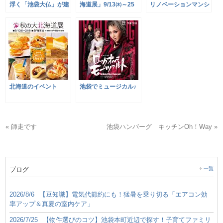
浮く「池袋大仏」が建
海道展」9/13㈭～25
リノベーションマンシ
立！
㈫
ョン
北海道のイベント
池袋でミュージカル♪
« 師走です
池袋ハンバーグ キッチンOh！Way »
ブログ
一覧
2026/8/6
【豆知識】電気代節約にも！猛暑を乗り切る「エアコン効
率アップ＆真夏の室内ケア」
2026/7/25
【物件選びのコツ】池袋本町近辺で探す！子育てファミリ