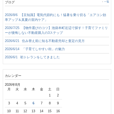
ブログ
一覧
2026/8/6
【豆知識】電気代節約にも！猛暑を乗り切る「エアコン効
率アップ＆真夏の室内ケア」
2026/7/25
【物件選びのコツ】池袋本町近辺で探す！子育てファミリ
ーが後悔しない不動産購入の3ステップ
2026/6/21
住み替え前に知る不動産売却と査定の見方
2026/6/14
「子育てしやすい街」の魅力
2026/6/1
初トレランをしてきました
カレンダー
2026年8月
月
火
水
木
金
土
日
1
2
3
4
5
6
7
8
9
10
11
12
13
14
15
16