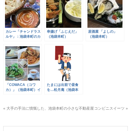
カレー「チャンドラス
串揚げ「ふじえだ」
居酒屋 「よしの」
ルヤ」：池袋本町のカ
（池袋本町）
（池袋本町）
レー屋さん その１
「COWACA（コワ
たまには出前で昼食
カ）」（池袋本町）イ
を…松月庵（池袋本
タリアン
町）そば＆ミニかつ丼
« 大手の手法に憤慨した、池袋本町の小さな不動産屋
コンビニスイーツ »