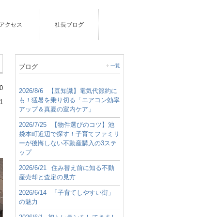
アクセス
社長ブログ
ブログ
一覧
0
2026/8/6
【豆知識】電気代節約に
も！猛暑を乗り切る「エアコン効率
1
アップ＆真夏の室内ケア」
2026/7/25
【物件選びのコツ】池
袋本町近辺で探す！子育てファミリ
ーが後悔しない不動産購入の3ステ
ップ
2026/6/21
住み替え前に知る不動
産売却と査定の見方
2026/6/14
「子育てしやすい街」
の魅力