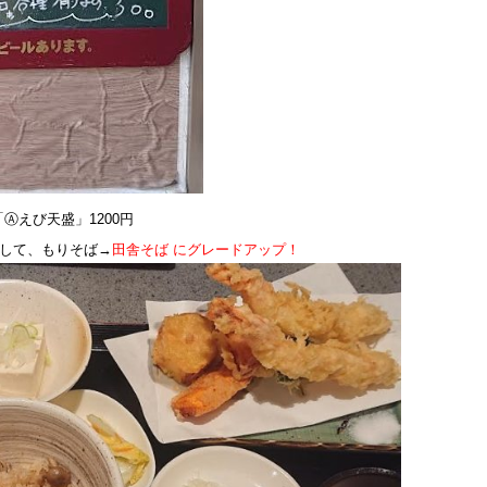
Ⓐえび天盛」1200円
して、もりそば→
田舎そば にグレードアップ！