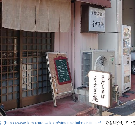
ww.ikebukuro-wako.jp/simoitakitaike-oisiimise/）
でも紹介してい