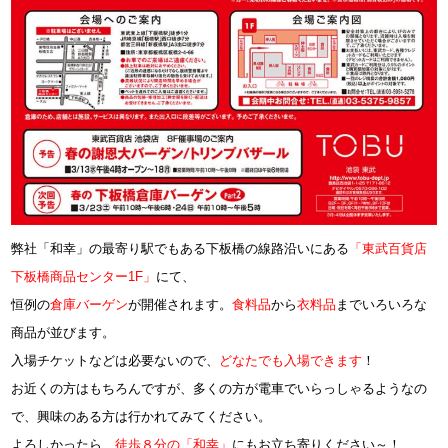
弊社「和幸」の最寄り駅でもある下板橋の線路沿いにある
「東武百貨店
下板橋商品センター1F」
にて、
恒例の
倉庫バーゲン
が開催されます。
食料品
から
衣料品
までいろいろな
商品が並びます。
入場チケットなどは必要ないので、
どなたでも入場できます
！
お近くの方はもちろんですが、多くの方が電車でいらっしゃるようなの
で、興味のある方は行かれてみてください。
よろしかったら、
徒歩８分の「和幸」
にもお立ち寄りください～！