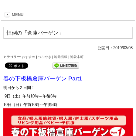
MENU
恒例の「倉庫バーゲン」
公開日：
2019/03/08
カテゴリー:
おすすめ
|
つぶやき
|
地元情報
|
池袋本町
春の下板橋倉庫バーゲン Part1
明日から２日間！
9日（土）午前10時～午後6時
10日（日）午前10時～午後5時