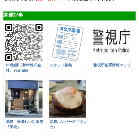
関連記事
PR動画〔和幸株式会
スタッフ募集
警視庁犯罪情報マップ
社〕YouTube
池袋 美味しい定食屋
池袋ハンバーグ『タカ
『美松』
セ』