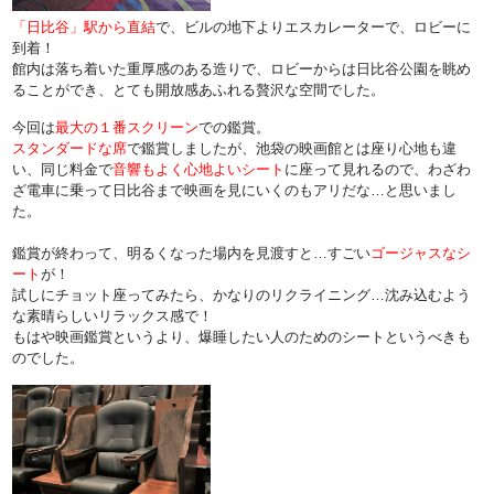
「日比谷」駅から直結
で、ビルの地下よりエスカレーターで、ロビーに
到着！
館内は落ち着いた重厚感のある造りで、ロビーからは日比谷公園を眺め
ることができ、とても開放感あふれる贅沢な空間でした。
今回は
最大の１番スクリーン
での鑑賞。
スタンダードな席
で鑑賞しましたが、池袋の映画館とは座り心地も違
い、同じ料金で
音響もよく心地よいシート
に座って見れるので、わざわ
ざ電車に乗って日比谷まで映画を見にいくのもアリだな…と思いまし
た。
鑑賞が終わって、明るくなった場内を見渡すと…すごい
ゴージャスなシ
ート
が！
試しにチョット座ってみたら、かなりのリクライニング…沈み込むよう
な素晴らしいリラックス感で！
もはや映画鑑賞というより、爆睡したい人のためのシートというべきも
のでした。