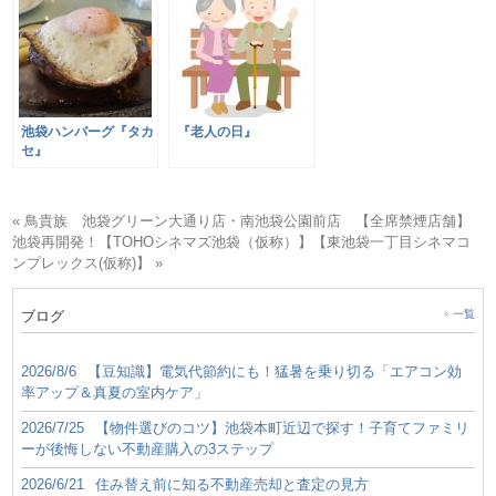
池袋ハンバーグ『タカ
『老人の日』
セ』
« 鳥貴族 池袋グリーン大通り店・南池袋公園前店 【全席禁煙店舗】
池袋再開発！【TOHOシネマズ池袋（仮称）】【東池袋一丁目シネマコ
ンプレックス(仮称)】 »
ブログ
一覧
2026/8/6
【豆知識】電気代節約にも！猛暑を乗り切る「エアコン効
率アップ＆真夏の室内ケア」
2026/7/25
【物件選びのコツ】池袋本町近辺で探す！子育てファミリ
ーが後悔しない不動産購入の3ステップ
2026/6/21
住み替え前に知る不動産売却と査定の見方