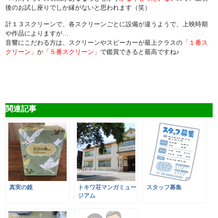
後のお試し座りでしか縁がないと思われます（笑）
計１３スクリーンで、各スクリーンごとに設備が違うようで、上映時期
や作品によりますが…
音響にこだわる方は、スクリーンやスピーカーが最上クラスの
「１番ス
クリーン」
か
「５番スクリーン」
で鑑賞できると最高ですね♪
関連記事
真実の鏡
トキワ荘マンガミュー
スタッフ募集
ジアム