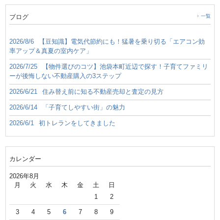
ブログ
一覧
2026/8/6
【豆知識】電気代節約にも！猛暑を乗り切る「エアコン効
率アップ＆真夏の室内ケア」
2026/7/25
【物件選びのコツ】池袋本町近辺で探す！子育てファミリ
ーが後悔しない不動産購入の3ステップ
2026/6/21
住み替え前に知る不動産売却と査定の見方
2026/6/14
「子育てしやすい街」の魅力
2026/6/1
初トレランをしてきました
カレンダー
2026年8月
月
火
水
木
金
土
日
1
2
3
4
5
6
7
8
9