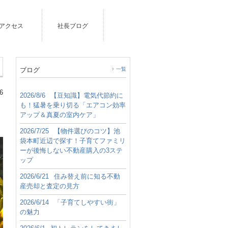
アクセス
社長ブログ
ブログ
一覧
6
2026/8/6
【豆知識】電気代節約に
も！猛暑を乗り切る「エアコン効率
アップ＆真夏の室内ケア」
2026/7/25
【物件選びのコツ】池
袋本町近辺で探す！子育てファミリ
ーが後悔しない不動産購入の3ステ
ップ
2026/6/21
住み替え前に知る不動
産売却と査定の見方
2026/6/14
「子育てしやすい街」
の魅力