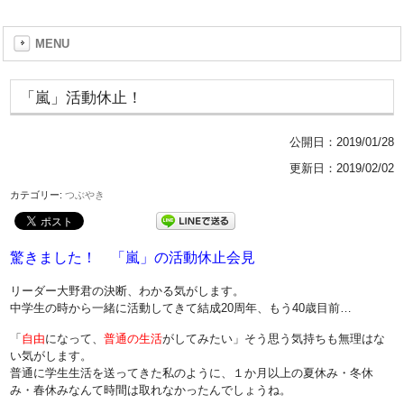
MENU
「嵐」活動休止！
公開日：
2019/01/28
更新日：2019/02/02
カテゴリー:
つぶやき
驚きました！ 「嵐」の活動休止会見
リーダー大野君の決断、わかる気がします。
中学生の時から一緒に活動してきて結成20周年、もう40歳目前…
「
自由
になって、
普通の生活
がしてみたい」そう思う気持ちも無理はな
い気がします。
普通に学生生活を送ってきた私のように、１か月以上の夏休み・冬休
み・春休みなんて時間は取れなかったんでしょうね。