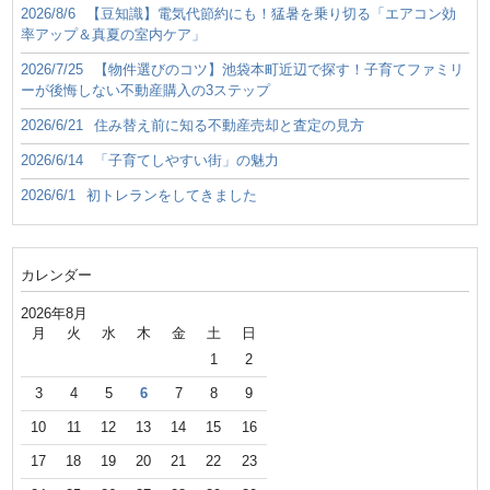
2026/8/6
【豆知識】電気代節約にも！猛暑を乗り切る「エアコン効
率アップ＆真夏の室内ケア」
2026/7/25
【物件選びのコツ】池袋本町近辺で探す！子育てファミリ
ーが後悔しない不動産購入の3ステップ
2026/6/21
住み替え前に知る不動産売却と査定の見方
2026/6/14
「子育てしやすい街」の魅力
2026/6/1
初トレランをしてきました
カレンダー
2026年8月
月
火
水
木
金
土
日
1
2
3
4
5
6
7
8
9
10
11
12
13
14
15
16
17
18
19
20
21
22
23