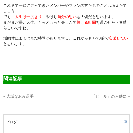
これまで一緒に走ってきたメンバーやファンの方たちのことも考えたで
しょう…
でも、
人生は一度きり
…やはり
自分の思い
も大切だと思います。
まだまだ長い人生、もっともっと楽しんで
輝ける時間
を過ごせたら素晴
らしいですね。
活動休止まではまだ時間がありますし、これからもTVの前で
応援したい
と思います。
関連記事
« 大坂なおみ選手
「ビール」のお供に »
ブログ
一覧