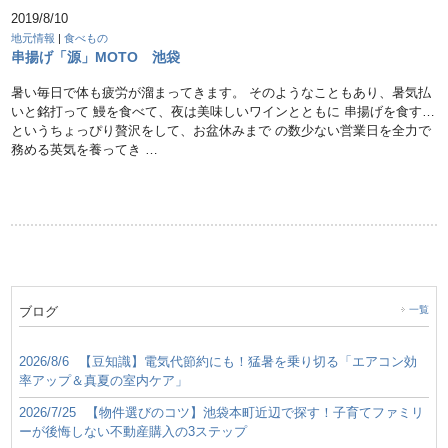
2019/8/10
地元情報
|
食べもの
串揚げ「源」MOTO 池袋
暑い毎日で体も疲労が溜まってきます。 そのようなこともあり、暑気払
いと銘打って 鰻を食べて、夜は美味しいワインとともに 串揚げを食す…
というちょっぴり贅沢をして、お盆休みまで の数少ない営業日を全力で
務める英気を養ってき …
ブログ
一覧
2026/8/6
【豆知識】電気代節約にも！猛暑を乗り切る「エアコン効
率アップ＆真夏の室内ケア」
2026/7/25
【物件選びのコツ】池袋本町近辺で探す！子育てファミリ
ーが後悔しない不動産購入の3ステップ