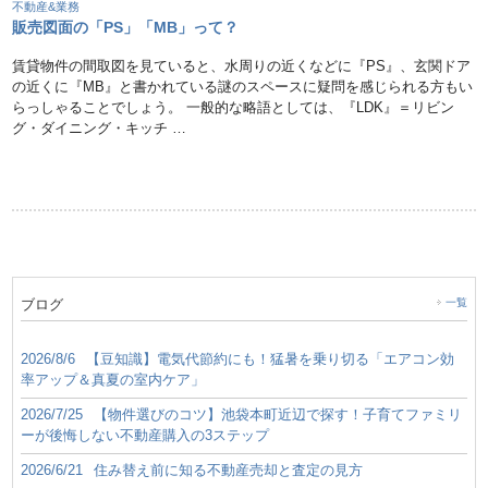
不動産&業務
販売図面の「PS」「MB」って？
賃貸物件の間取図を見ていると、水周りの近くなどに『PS』、玄関ドア
の近くに『MB』と書かれている謎のスペースに疑問を感じられる方もい
らっしゃることでしょう。 一般的な略語としては、『LDK』＝リビン
グ・ダイニング・キッチ …
ブログ
一覧
2026/8/6
【豆知識】電気代節約にも！猛暑を乗り切る「エアコン効
率アップ＆真夏の室内ケア」
2026/7/25
【物件選びのコツ】池袋本町近辺で探す！子育てファミリ
ーが後悔しない不動産購入の3ステップ
2026/6/21
住み替え前に知る不動産売却と査定の見方