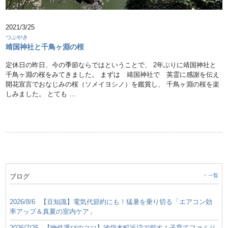
2021/3/25
つぶやき
靖国神社と千鳥ヶ淵の桜
定休日の昨日、今の季節ならではということで、 2年ぶりに靖国神社と
千鳥ヶ淵の桜をみてきました。 まずは 靖国神社で 英霊に感謝を伝え
開花宣言でおなじみの桜（ソメイヨシノ）を鑑賞し、 千鳥ヶ淵の桜を楽
しみました。 とても …
ブログ
一覧
2026/8/6
【豆知識】電気代節約にも！猛暑を乗り切る「エアコン効
率アップ＆真夏の室内ケア」
2026/7/25
【物件選びのコツ】池袋本町近辺で探す！子育てファミリ